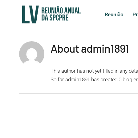
Skip
to
Reunião
P
content
About
admin1891
This author has not yet filled in any deta
So far admin1891 has created 0 blog en