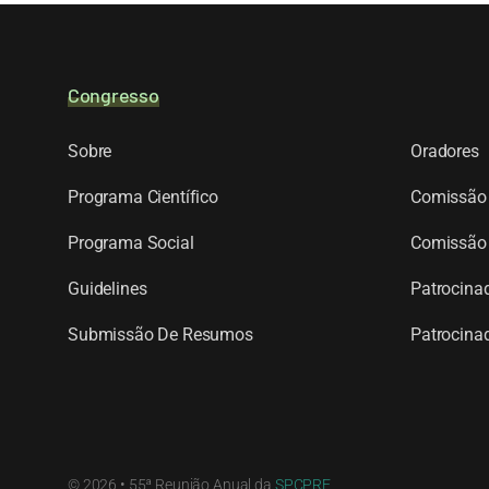
Congresso
Sobre
Oradores
Programa Científico
Comissão 
Programa Social
Comissão 
Guidelines
Patrocinad
Submissão De Resumos
Patrocinad
© 2026 • 55ª Reunião Anual da
SPCPRE