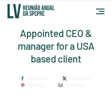
Skip
to
content
Appointed CEO &
manager for a USA
based client
Share This
Tweet This
Pin This
Email This