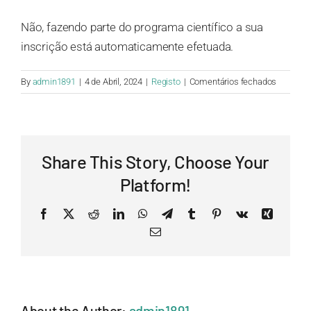
Não, fazendo parte do programa científico a sua
inscrição está automaticamente efetuada.
em
By
admin1891
|
4 de Abril, 2024
|
Registo
|
Comentários fechados
Caso
participe
no
program
Share This Story, Choose Your
da
reunião,
Platform!
como
moderad
Facebook
X
Reddit
LinkedIn
WhatsApp
Telegram
Tumblr
Pinterest
Vk
Xing
ou
Email
palestran
terei
que
me
registar
About the Author:
admin1891
no