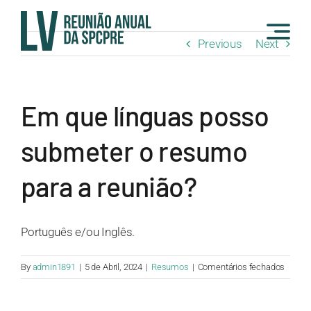
Skip
to
Previous
Next
content
Em que línguas posso
submeter o resumo
para a reunião?
Português e/ou Inglês.
em
By
admin1891
|
5 de Abril, 2024
|
Resumos
|
Comentários fechados
Em
que