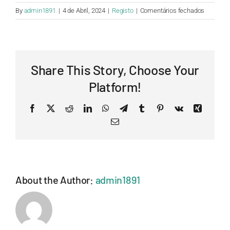
em
By
admin1891
|
4 de Abril, 2024
|
Registo
|
Comentários fechados
Quais
os
métodos
de
Share This Story, Choose Your
pagamen
disponív
Platform!
Facebook
X
Reddit
LinkedIn
WhatsApp
Telegram
Tumblr
Pinterest
Vk
Xing
Email
About the Author:
admin1891