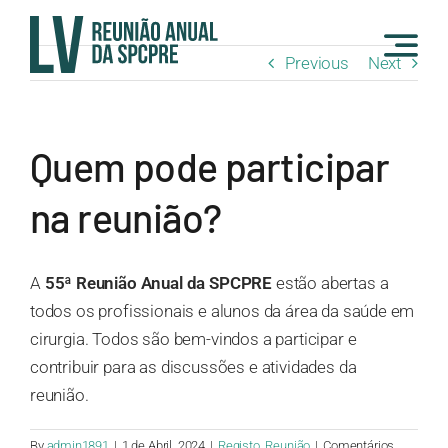
Skip
to
Previous
Next
content
Quem pode participar
na reunião?
A
55ª Reunião Anual da SPCPRE
estão abertas a
todos os profissionais e alunos da área da saúde em
cirurgia. Todos são bem-vindos a participar e
contribuir para as discussões e atividades da
reunião.
By
admin1891
|
1 de Abril, 2024
|
Registo
,
Reunião
|
Comentários