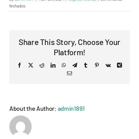
em
fechados
Quem
pode
participar
na
Share This Story, Choose Your
reunião?
Platform!
Facebook
X
Reddit
LinkedIn
WhatsApp
Telegram
Tumblr
Pinterest
Vk
Xing
Email
About the Author:
admin1891