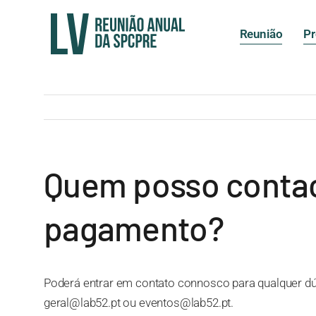
Skip
to
Reunião
P
content
Quem posso contac
pagamento?
Poderá entrar em contato connosco para qualquer dúv
geral@lab52.pt ou eventos@lab52.pt.