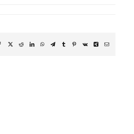
Facebook
X
Reddit
LinkedIn
WhatsApp
Telegram
Tumblr
Pinterest
Vk
Xing
Email