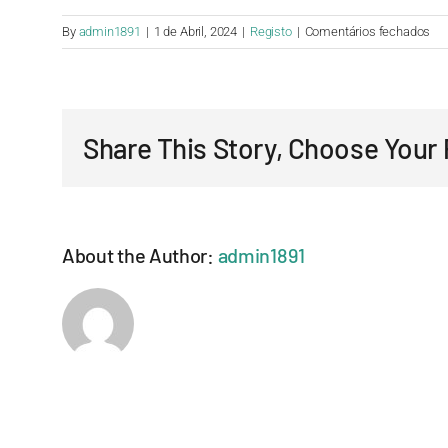
em
By
admin1891
|
1 de Abril, 2024
|
Registo
|
Comentários fechados
Qu
po
con
par
Share This Story, Choose Your 
qu
rel
co
pa
About the Author:
admin1891