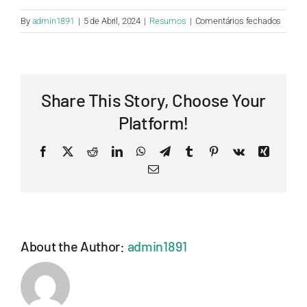
em
By
admin1891
|
5 de Abril, 2024
|
Resumos
|
Comentários fechados
São
emitid
certifi
de
Share This Story, Choose Your
aprese
de
Platform!
resum
Facebook
X
Reddit
LinkedIn
WhatsApp
Telegram
Tumblr
Pinterest
Vk
Xing
Email
About the Author:
admin1891