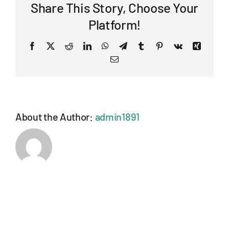
Share This Story, Choose Your
do
Porto
Platform!
Facebook
X
Reddit
LinkedIn
WhatsApp
Telegram
Tumblr
Pinterest
Vk
Xing
Email
About the Author:
admin1891