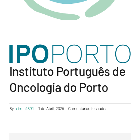
Instituto Português de
Oncologia do Porto
em
By
admin1891
|
1 de Abril, 2026
|
Comentários fechados
Instituto
Português
de
Oncologia