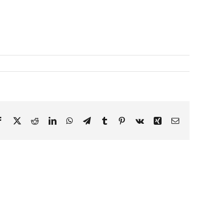
Facebook
X
Reddit
LinkedIn
WhatsApp
Telegram
Tumblr
Pinterest
Vk
Xing
Email