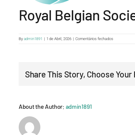
Royal Belgian Socie
em
By
admin1891
|
1 de Abril, 2026
|
Comentários fechados
Royal
Belgian
Society
for
Share This Story, Choose Your 
Plastic
Surgery
About the Author:
admin1891