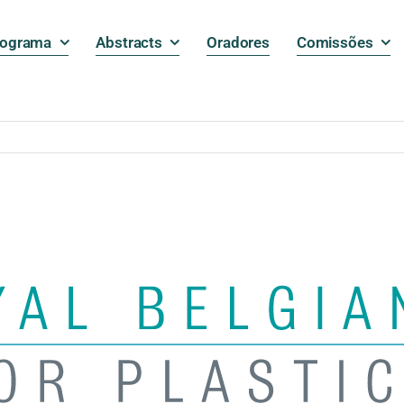
rograma
Abstracts
Oradores
Comissões