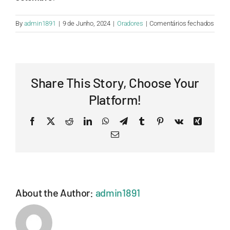
em
By
admin1891
|
9 de Junho, 2024
|
Oradores
|
Comentários fechados
Já
termi
a
minh
Share This Story, Choose Your
apres
e
Platform!
agora
Facebook
X
Reddit
LinkedIn
WhatsApp
Telegram
Tumblr
Pinterest
Vk
Xing
Email
About the Author:
admin1891