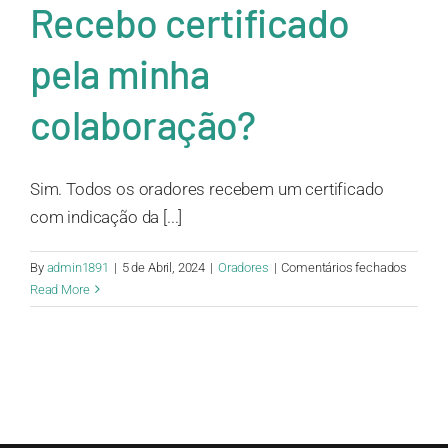
Recebo certificado
pela minha
colaboração?
Sim. Todos os oradores recebem um certificado
com indicação da [...]
em
By
admin1891
|
5 de Abril, 2024
|
Oradores
|
Comentários fechados
Sou
Read More
moderad
Receb
certifi
pela
minha
colabo