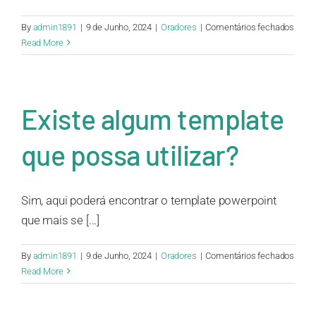
em
By
admin1891
|
9 de Junho, 2024
|
Oradores
|
Comentários fechados
Já
Read More
termi
a
minh
apres
Existe algum template
e
agora
que possa utilizar?
Sim, aqui poderá encontrar o template powerpoint
que mais se [...]
em
By
admin1891
|
9 de Junho, 2024
|
Oradores
|
Comentários fechados
Exist
Read More
algu
templ