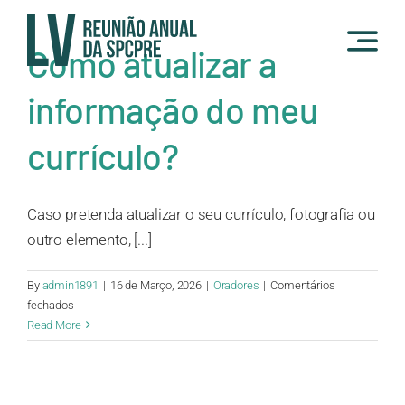
Skip
to
Como atualizar a
content
informação do meu
currículo?
Caso pretenda atualizar o seu currículo, fotografia ou
outro elemento, [...]
By
admin1891
|
16 de Março, 2026
|
Oradores
|
Comentários
em
fechados
Como
Read More
atualizar
a
informação
do