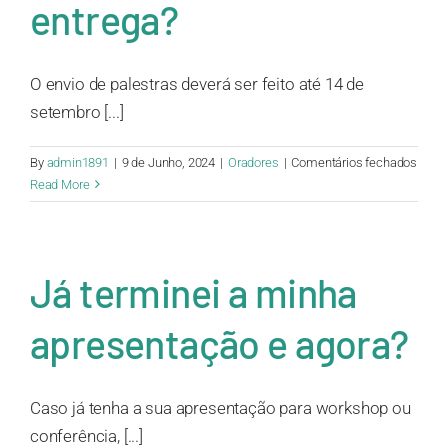
entrega?
O envio de palestras deverá ser feito até 14 de
setembro [...]
em
By
admin1891
|
9 de Junho, 2024
|
Oradores
|
Comentários fechados
Quai
Read More
são
as
“dead
para
Já terminei a minha
entre
apresentação e agora?
Caso já tenha a sua apresentação para workshop ou
conferência, [...]