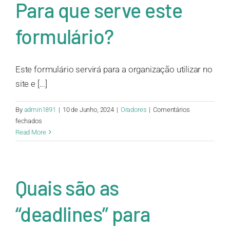
Para que serve este
meu
currículo?
formulário?
Este formulário servirá para a organização utilizar no
site e [...]
By
admin1891
|
10 de Junho, 2024
|
Oradores
|
Comentários
em
fechados
Para
Read More
que
serve
este
formulário?
Quais são as
“deadlines” para