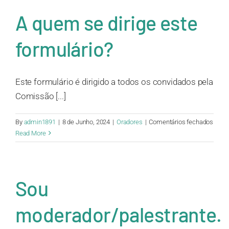
que
poss
A quem se dirige este
utiliz
formulário?
Este formulário é dirigido a todos os convidados pela
Comissão [...]
em
By
admin1891
|
8 de Junho, 2024
|
Oradores
|
Comentários fechados
A
Read More
que
se
dirige
este
Sou
formu
moderador/palestrante.