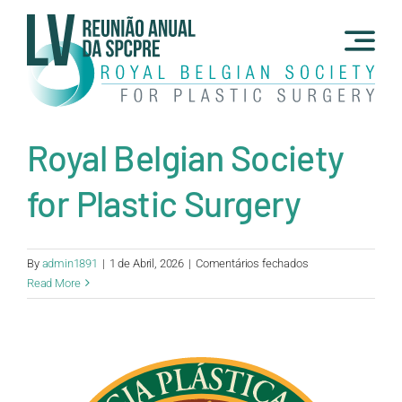
Skip
to
content
Royal Belgian Society
for Plastic Surgery
em
By
admin1891
|
1 de Abril, 2026
|
Comentários fechados
Royal
Read More
Belgian
Society
for
Plastic
Surgery