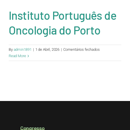
Instituto Português de
Oncologia do Porto
em
By
admin1891
|
1 de Abril, 2026
|
Comentários fechados
Instituto
Read More
Português
de
Oncologia
do
Porto
Congresso