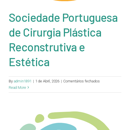
Sociedade Portuguesa
de Cirurgia Plástica
Reconstrutiva e
Estética
em
By
admin1891
|
1 de Abril, 2026
|
Comentários fechados
Sociedade
Read More
Portuguesa
de
Cirurgia
Plástica
Reconstrutiva
e